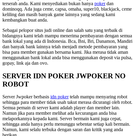
terserah anda. Kami menyediakan bukan hanya
poker
dan
dominoqq. Ada juga ceme, capsa, omaha, super10, blackjack, ceme
keliling dan masih banyak game lainnya yang sedang kami
kembangkan buat anda.
Sebagai pelopor situs judi online dan salah satu yang terbaik di
bidangnya kami telah mampu menerima pembayaran dengan semua
bank lokal yang ada di Indonesia. Bca, Bni, Bri, Danamon, Mandiri
dan banyak bank lainnya telah menjadi metode pembayaran yang
bisa para member gunakan bersama kami. Jika merasa tidak aman
menggunakan bank lokal anda bisa menggunakan deposit via pulsa,
gopay, link aja dan ovo.
SERVER IDN POKER JWPOKER NO
ROBOT
Server Jwpoker berbasis
idn poker
telah mampu menyaring robot
sehingga para member tidak usah takut merasa dicurangi oleh robot.
Semua pemain di server kami adalah player dan member lain.
Namun jika para member melihat ada kecurangan anda bisa
melaporkannya kepada kami. Server bermain kami juga cepat,
sehingga anda hanya perlu menunggu sebentar setiap kali bermain.
Namun, kami selalu terbuka dengan saran dan kritik yang anda
berikan.