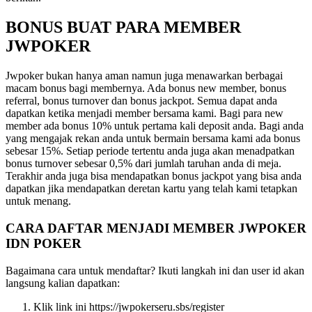
BONUS BUAT PARA MEMBER
JWPOKER
Jwpoker bukan hanya aman namun juga menawarkan berbagai
macam bonus bagi membernya. Ada bonus new member, bonus
referral, bonus turnover dan bonus jackpot. Semua dapat anda
dapatkan ketika menjadi member bersama kami. Bagi para new
member ada bonus 10% untuk pertama kali deposit anda. Bagi anda
yang mengajak rekan anda untuk bermain bersama kami ada bonus
sebesar 15%. Setiap periode tertentu anda juga akan menadpatkan
bonus turnover sebesar 0,5% dari jumlah taruhan anda di meja.
Terakhir anda juga bisa mendapatkan bonus jackpot yang bisa anda
dapatkan jika mendapatkan deretan kartu yang telah kami tetapkan
untuk menang.
CARA DAFTAR MENJADI MEMBER JWPOKER
IDN POKER
Bagaimana cara untuk mendaftar? Ikuti langkah ini dan user id akan
langsung kalian dapatkan:
Klik link ini https://jwpokerseru.sbs/register