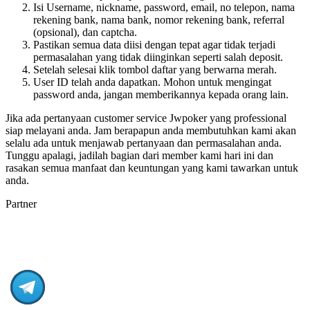
Isi Username, nickname, password, email, no telepon, nama
rekening bank, nama bank, nomor rekening bank, referral
(opsional), dan captcha.
Pastikan semua data diisi dengan tepat agar tidak terjadi
permasalahan yang tidak diinginkan seperti salah deposit.
Setelah selesai klik tombol daftar yang berwarna merah.
User ID telah anda dapatkan. Mohon untuk mengingat
password anda, jangan memberikannya kepada orang lain.
Jika ada pertanyaan customer service Jwpoker yang professional
siap melayani anda. Jam berapapun anda membutuhkan kami akan
selalu ada untuk menjawab pertanyaan dan permasalahan anda.
Tunggu apalagi, jadilah bagian dari member kami hari ini dan
rasakan semua manfaat dan keuntungan yang kami tawarkan untuk
anda.
Partner